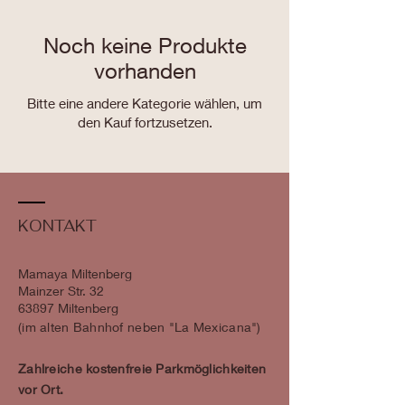
Noch keine Produkte
vorhanden
Bitte eine andere Kategorie wählen, um
den Kauf fortzusetzen.
KONTAKT
Mamaya Miltenberg
Mainzer Str. 32
63897 Miltenberg
​​(im alten Bahnhof neben "La Mexicana")
Zahlreiche kostenfreie Parkmöglichkeiten
vor Ort.