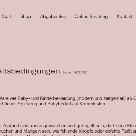
Start
Shop
Abgabeinfos
Online Beratung
Kontakt
äftsbedingungen
(stand 19.02.2021)
are wie Baby- und Kinderbekleidung (modern und zeitgemäß) ab G
erbücher, Spielzeug und Babybedarf auf Kommission.
n Zustand sein, muss gewaschen und gebügelt sein, darf keine Fle
rüchen und Mängeln sein, wie fehlende Knöpfe oder defekte Reißve