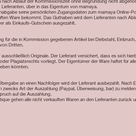
n nach Ablauf der Kommissionszeit ohne Begründung nicht abgeholt
s Lieferanten, über in das Eigentum von mamaya.
arenabgabe seine persönlichen Zugangsdaten zum mamaya Online-Port
uften Ware bekommt. Das Guthaben wird dem Lieferanten nach Abl
der als Einkaufs-Gutschein ausgezahlt.
 für die in Kommission gegebenen Artikel bei Diebstahl, Einbruch,
on Dritten.
usschließlich Originale. Der Lieferant versichert, dass es sich hi
er Plagiatsrechts vorliegt. Der Eigentümer der Ware haftet für alle 
geben könnten.
Übergabe an einen Nachfolger wird der Lieferant ausbezahlt. Nach E
ch zwecks Art der Auszahlung (Paypal, Überweisung, bar) zu melden. 
pruch auf die Auszahlung.
tique gehen alle nicht verkauften Waren an den Lieferanten zurück