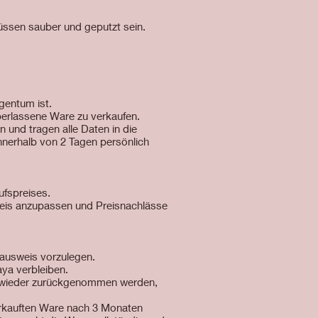
üssen sauber und geputzt sein.
igentum ist.
berlassene Ware zu verkaufen.
n und tragen alle Daten in die
 innerhalb von 2 Tagen persönlich
ufspreises.
preis anzupassen und Preisnachlässe
lausweis vorzulegen.
a verbleiben.
e wieder zurückgenommen werden,
erkauften Ware nach 3 Monaten