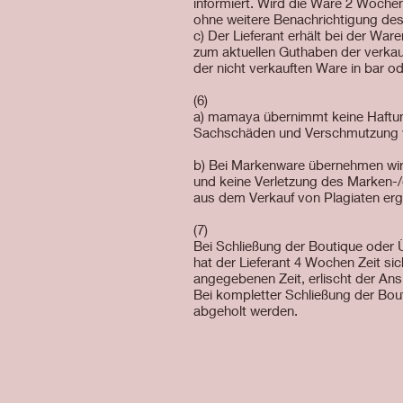
informiert. Wird die Ware 2 Woche
ohne weitere Benachrichtigung de
c) Der Lieferant erhält bei der W
zum aktuellen Guthaben der verka
der nicht verkauften Ware in bar o
(6)
a) mamaya übernimmt keine Haftung
Sachschäden und Verschmutzung v
b) Bei Markenware übernehmen wir a
und keine Verletzung des Marken-/od
aus dem Verkauf von Plagiaten er
(7)
Bei Schließung der Boutique oder 
hat der Lieferant 4 Wochen Zeit si
angegebenen Zeit, erlischt der Ans
Bei kompletter Schließung der Bou
abgeholt werden.