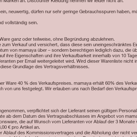
 Marken an. Discounter Kleidung nehmen wir leider nicht an.
ein, neuwertig, dürfen nur sehr geringe Gebrauchsspuren haben, m
d vollständig sein.
, Ware ganz oder teilweise, ohne Begründung abzulehnen.
e zum Verkauf und versichert, dass diese sein uneingeschränktes E
ntum von mamaya über – sondern berechtigen lediglich dazu, die ü
auf ihre Eigenschaften und ihre Verkaufbarkeit innerhalb von 10 Tage
feranten per Email weitergeleitet wird. Wird dieser Warenliste nicht
 diese Grundlage des Vertragsverhältnisses.
seiner Ware 40 % des Verkaufspreises. mamaya erhält 60% des Verka
ich von uns festgelegt. Wir erlauben uns nach Bedarf den Verkaufs
genommen, verpflichtet sich der Lieferant seinen gültigen Persona
te ab dem Datum des Vertragsabschlusses im Angebot von mamay
onsware, die auf Wunsch vom Lieferanten vor Ablauf der 3 Monat
,00 € pro Artikel an.
über Ablauf des Kommissionsvertrages und die Abholung der nicht v