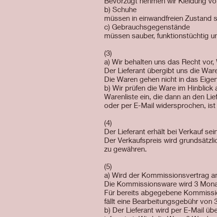
Bevorzugt nehmen wir Kleidung von
b) Schuhe
müssen in einwandfreien Zustand s
c) Gebrauchsgegenstände
müssen sauber, funktionstüchtig un
(3)
a) Wir behalten uns das Recht vor
Der Lieferant übergibt uns die War
Die Waren gehen nicht in das Eige
b) Wir prüfen die Ware im Hinblick 
Warenliste ein, die dann an den Lie
oder per E-Mail widersprochen, ist
(4)
Der Lieferant erhält bei Verkauf 
Der Verkaufspreis wird grundsätzl
zu gewähren.
(5)
a) Wird der Kommissionsvertrag an
Die Kommissionsware wird 3 Mona
Für bereits abgegebene Kommissi
fällt eine Bearbeitungsgebühr von 3
b) Der Lieferant wird per E-Mail 