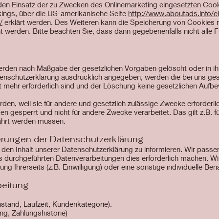
den Einsatz der zu Zwecken des Onlinemarketing eingesetzten Cookie
ckings, über die US-amerikanische Seite
http://www.aboutads.info/c
/
erklärt werden. Des Weiteren kann die Speicherung von Cookies m
t werden. Bitte beachten Sie, dass dann gegebenenfalls nicht alle
erden nach Maßgabe der gesetzlichen Vorgaben gelöscht oder in ihr
enschutzerklärung ausdrücklich angegeben, werden die bei uns ge
t mehr erforderlich sind und der Löschung keine gesetzlichen Aufb
den, weil sie für andere und gesetzlich zulässige Zwecke erforderli
n gesperrt und nicht für andere Zwecke verarbeitet. Das gilt z.B. f
ahrt werden müssen.
erungen der Datenschutzerklärung
r den Inhalt unserer Datenschutzerklärung zu informieren. Wir passe
 durchgeführten Datenverarbeitungen dies erforderlich machen. Wir 
 Ihrerseits (z.B. Einwilligung) oder eine sonstige individuelle Bena
beitung
stand, Laufzeit, Kundenkategorie).
ng, Zahlungshistorie)