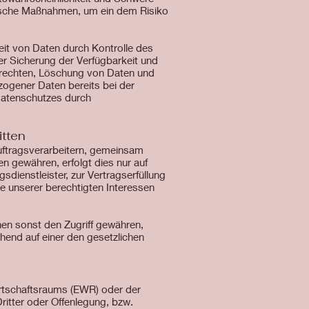
orische Maßnahmen, um ein dem Risiko
eit von Daten durch Kontrolle des
er Sicherung der Verfügbarkeit und
enrechten, Löschung von Daten und
zogener Daten bereits bei der
Datenschutzes durch
itten
ftragsverarbeitern, gemeinsam
en gewähren, erfolgt dies nur auf
sdienstleister, zur Vertragserfüllung
age unserer berechtigten Interessen
en sonst den Zugriff gewähren,
hend auf einer den gesetzlichen
irtschaftsraums (EWR) oder der
itter oder Offenlegung, bzw.