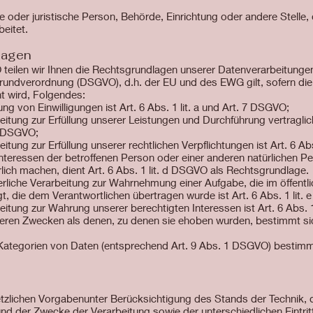
che oder juristische Person, Behörde, Einrichtung oder andere Stell
beitet.
lagen
eilen wir Ihnen die Rechtsgrundlagen unserer Datenverarbeitungen
undverordnung (DSGVO), d.h. der EU und des EWG gilt, sofern die
t wird, Folgendes:
ng von Einwilligungen ist Art. 6 Abs. 1 lit. a und Art. 7 DSGVO;
beitung zur Erfüllung unserer Leistungen und Durchführung vertra
 b DSGVO;
itung zur Erfüllung unserer rechtlichen Verpflichtungen ist Art. 6 Ab
Interessen der betroffenen Person oder einer anderen natürlichen P
ich machen, dient Art. 6 Abs. 1 lit. d DSGVO als Rechtsgrundlage.
rliche Verarbeitung zur Wahrnehmung einer Aufgabe, die im öffentlic
gt, die dem Verantwortlichen übertragen wurde ist Art. 6 Abs. 1 lit.
itung zur Wahrung unserer berechtigten Interessen ist Art. 6 Abs. 1
deren Zwecken als denen, zu denen sie ehoben wurden, bestimmt si
Kategorien von Daten (entsprechend Art. 9 Abs. 1 DSGVO) bestimm
tzlichen Vorgabenunter Berücksichtigung des Stands der Technik,
d der Zwecke der Verarbeitung sowie der unterschiedlichen Eintri