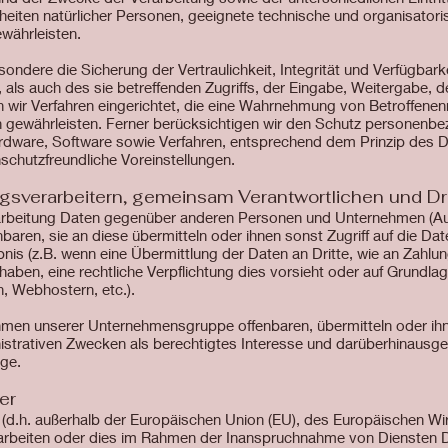
eiheiten natürlicher Personen, geeignete technische und organisat
währleisten.
dere die Sicherung der Vertraulichkeit, Integrität und Verfügbark
ls auch des sie betreffenden Zugriffs, der Eingabe, Weitergabe, d
n wir Verfahren eingerichtet, die eine Wahrnehmung von Betroffen
 gewährleisten. Ferner berücksichtigen wir den Schutz personenbe
rdware, Software sowie Verfahren, entsprechend dem Prinzip des 
schutzfreundliche Voreinstellungen.
gsverarbeitern, gemeinsam Verantwortlichen und Dr
arbeitung Daten gegenüber anderen Personen und Unternehmen (Au
nbaren, sie an diese übermitteln oder ihnen sonst Zugriff auf die Dat
nis (z.B. wenn eine Übermittlung der Daten an Dritte, wie an Zahlung
gt haben, eine rechtliche Verpflichtung dies vorsieht oder auf Grundl
n, Webhostern, etc.).
men unserer Unternehmensgruppe offenbaren, übermitteln oder ihn
istrativen Zwecken als berechtigtes Interesse und darüberhinausge
ge.
er
nd (d.h. außerhalb der Europäischen Union (EU), des Europäischen W
rbeiten oder dies im Rahmen der Inanspruchnahme von Diensten Dr