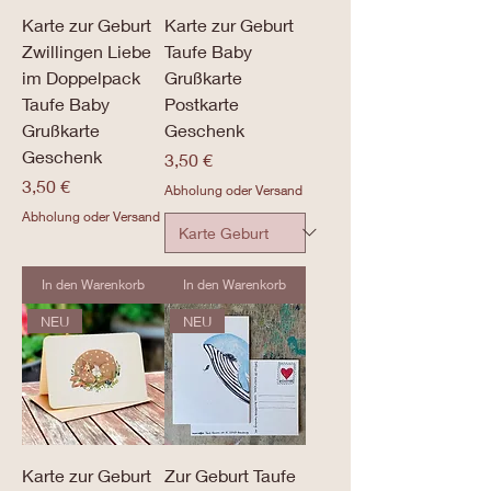
Karte zur Geburt
Karte zur Geburt
Zwillingen Liebe
Taufe Baby
im Doppelpack
Grußkarte
Taufe Baby
Postkarte
Grußkarte
Geschenk
Geschenk
Preis
3,50 €
Preis
3,50 €
Abholung oder Versand
Abholung oder Versand
In den Warenkorb
In den Warenkorb
NEU
NEU
Karte zur Geburt
Zur Geburt Taufe