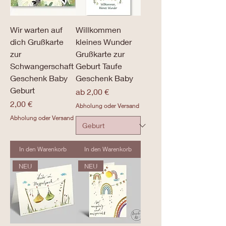
Wir warten auf
Willkommen
dich Grußkarte
kleines Wunder
zur
Grußkarte zur
Schwangerschaft
Geburt Taufe
Geschenk Baby
Geschenk Baby
Geburt
Sale-Preis
ab
2,00 €
Preis
2,00 €
Abholung oder Versand
Abholung oder Versand
In den Warenkorb
In den Warenkorb
NEU
NEU