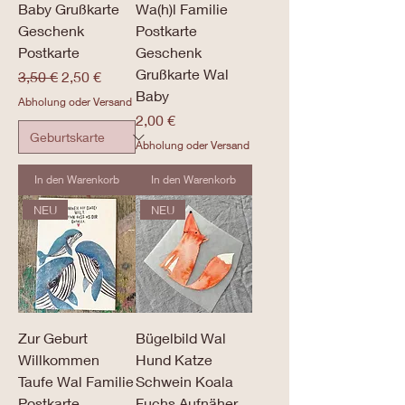
Baby Grußkarte
Wa(h)l Familie
Geschenk
Postkarte
Postkarte
Geschenk
Grußkarte Wal
Standardpreis
Sale-Preis
3,50 €
2,50 €
Baby
Abholung oder Versand
Preis
2,00 €
Abholung oder Versand
In den Warenkorb
In den Warenkorb
NEU
NEU
Zur Geburt
Bügelbild Wal
Willkommen
Hund Katze
Taufe Wal Familie
Schwein Koala
Postkarte
Fuchs Aufnäher