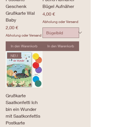
Geschenk
Bügel Aufnäher
Grußkarte Wal
Preis
4,00 €
Baby
Abholung oder Versand
Preis
2,00 €
Abholung oder Versand
In den Warenkorb
In den Warenkorb
NEU
Grußkarte
Saatkonfetti Ich
bin ein Wunder
mit Saatkonfettis
Postkarte