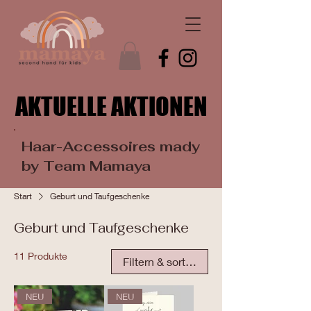
AKTUELLE AKTIONEN
AKTUELLE AKTIONEN
Haar-Accessoires mady
by Team Mamaya
Start
Geburt und Taufgeschenke
Geburt und Taufgeschenke
11 Produkte
Filtern & sortieren
NEU
NEU