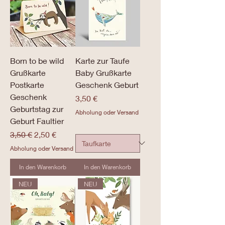
Born to be wild
Karte zur Taufe
Grußkarte
Baby Grußkarte
Postkarte
Geschenk Geburt
Geschenk
Preis
3,50 €
Geburtstag zur
Abholung oder Versand
Geburt Faultier
Standardpreis
Sale-Preis
3,50 €
2,50 €
Abholung oder Versand
In den Warenkorb
In den Warenkorb
NEU
NEU