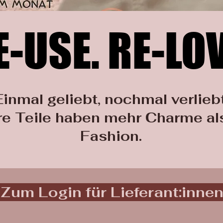
E-USE. RE-LOV
E-USE. RE-LOV
Einmal geliebt, nochmal verliebt
e Teile haben mehr Charme al
Fashion.
Zum Login für Lieferant:inne