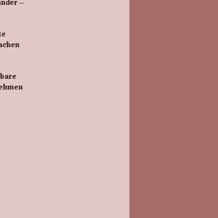
änder –
te
machen
nbare
nnehmen