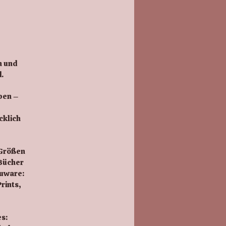
n und
.
ben –
cklich
 Größen
 Bücher
euware:
rints,
s: