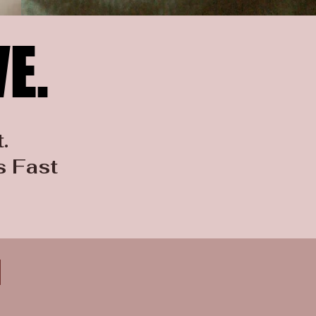
E.
E.
.
s Fast
n