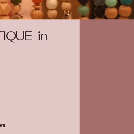
IQUE in
en