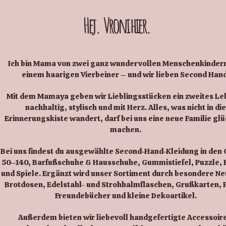
Hej. Vroni hier.
Ich bin Mama von zwei ganz wundervollen Menschenkinder
einem haarigen Vierbeiner – und wir lieben Second Hand
Mit dem Mamaya geben wir Lieblingsstücken ein zweites Le
nachhaltig, stylisch und mit Herz. Alles, was nicht in die
Erinnerungskiste wandert, darf bei uns eine neue Familie glü
machen.
Bei uns findest du ausgewählte Second-Hand-Kleidung in den
50–140, Barfußschuhe & Hausschuhe, Gummistiefel, Puzzle,
und Spiele. Ergänzt wird unser Sortiment durch besondere N
Brotdosen, Edelstahl- und Strohhalmflaschen, Grußkarten, P
Freundebücher und kleine Dekoartikel.
Außerdem bieten wir liebevoll handgefertigte Accessoire