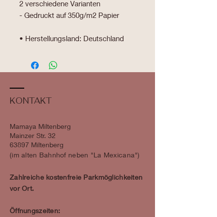
2 verschiedene Varianten
- Gedruckt auf 350g/m2 Papier
• Herstellungsland: Deutschland
KONTAKT
Mamaya Miltenberg
Mainzer Str. 32
63897 Miltenberg
​​(im alten Bahnhof neben "La Mexicana")
Zahlreiche kostenfreie Parkmöglichkeiten
vor Ort.
Öffnungszeiten: