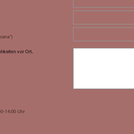
icana")
hkeiten vor Ort.
00-14:00 Uhr