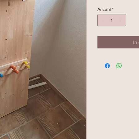
Anzahl
*
In