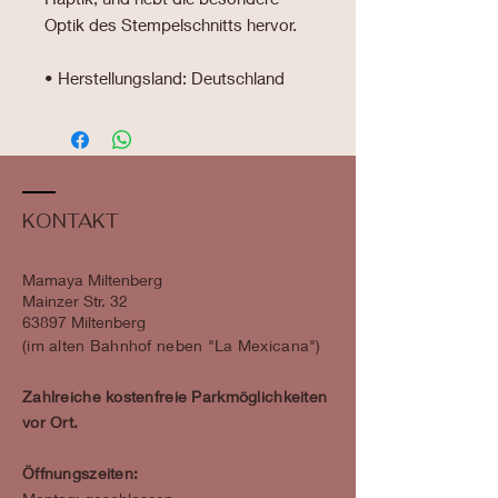
Optik des Stempelschnitts hervor.
• Herstellungsland: Deutschland
KONTAKT
Mamaya Miltenberg
Mainzer Str. 32
63897 Miltenberg
​​(im alten Bahnhof neben "La Mexicana")
Zahlreiche kostenfreie Parkmöglichkeiten
vor Ort.
Öffnungszeiten: