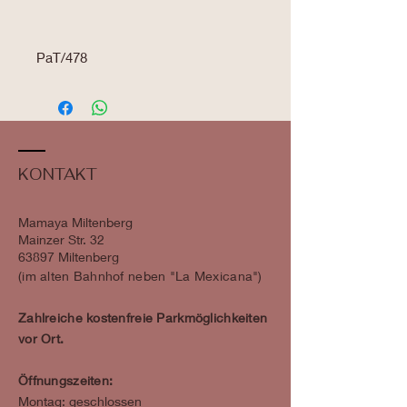
PaT/478
KONTAKT
Mamaya Miltenberg
Mainzer Str. 32
63897 Miltenberg
​​(im alten Bahnhof neben "La Mexicana")
Zahlreiche kostenfreie Parkmöglichkeiten
vor Ort.
Öffnungszeiten:
Montag: geschlossen