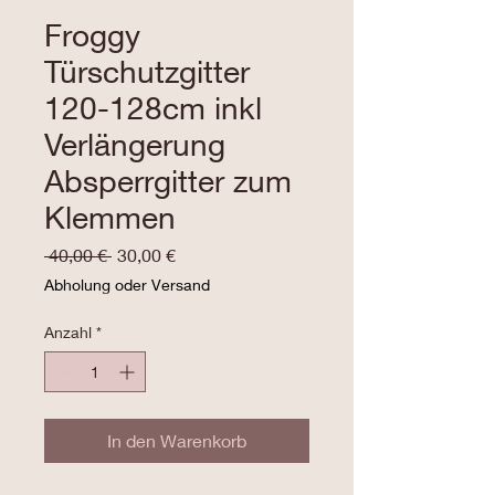
Froggy
Türschutzgitter
120-128cm inkl
Verlängerung
Absperrgitter zum
Klemmen
Standardpreis
Sale-
 40,00 € 
30,00 €
Preis
Abholung oder Versand
Anzahl
*
In den Warenkorb