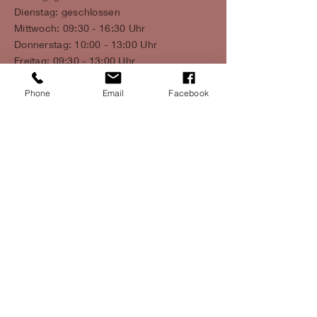
Dienstag: geschlossen
Mittwoch: 09:30 - 16:30 Uhr
Donnerstag: 10:00 - 13:00 Uhr
Freitag: 09:30 - 13:00 Uhr
1. und 2. Samstag im Monat: 10:00-14:00
Uhr
Phone
Email
Facebook
info@mamaya-miltenberg.de