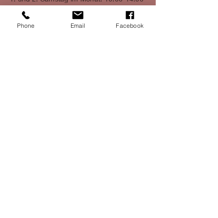
Uhr
Phone
Email
Facebook
info@mamaya-miltenberg.de