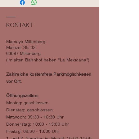
KONTAKT
Mamaya Miltenberg
Mainzer Str. 32
63897 Miltenberg
​​(im alten Bahnhof neben "La Mexicana")
Zahlreiche kostenfreie Parkmöglichkeiten
vor Ort.
Öffnungszeiten:
Montag: geschlossen
Dienstag: geschlossen
Mittwoch: 09:30 - 16:30 Uhr
Donnerstag: 10:00 - 13:00 Uhr
Freitag: 09:30 - 13:00 Uhr
1. und 2. Samstag im Monat: 10:00-14:00