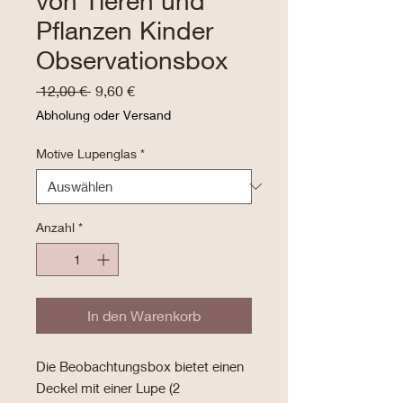
von Tieren und
Pflanzen Kinder
Observationsbox
Standardpreis
Sale-
 12,00 € 
9,60 €
Preis
Abholung oder Versand
Motive Lupenglas
*
Anzahl
*
In den Warenkorb
Die Beobachtungsbox bietet einen
Deckel mit einer Lupe (2